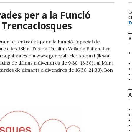
rades per a la Funció
C
C
e Trencaclosques
F
R
enda les entrades per a la Funció Especial de
 a les 18h al Teatre Catalina Valls de Palma. Les
ra.palma.es o a www.generaltickets.com i (llevat
ins de dilluns a divendres de 9:30-13:30) i al Mar i
tardes de dimarts a divendres de 16:30-21:30). Bon
A