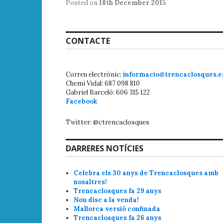
Posted on
18th December 2015
CONTACTE
Correu electrònic:
informacio@trencaclosques.e
Chemi Vidal: 687 098 810
Gabriel Barceló: 606 315 122
Facebook
Twitter: @ctrencaclosques
DARRERES NOTÍCIES
Celebra els 30 anys de Trencaclosques amb
nosaltres!
Trencaclosques fa 29 anys
Nou disc a la venda!
Mallorca versió confinada
Trencaclosques fa 26 anys