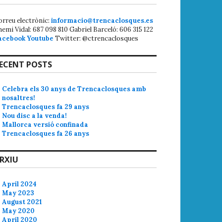
orreu electrònic:
informacio@trencaclosques.es
hemi Vidal: 687 098 810 Gabriel Barceló: 606 315 122
acebook
Youtube
Twitter: @ctrencaclosques
ECENT POSTS
Celebra els 30 anys de Trencaclosques amb
nosaltres!
Trencaclosques fa 29 anys
Nou disc a la venda!
Mallorca versió confinada
Trencaclosques fa 26 anys
RXIU
April 2024
May 2023
August 2021
May 2020
April 2020