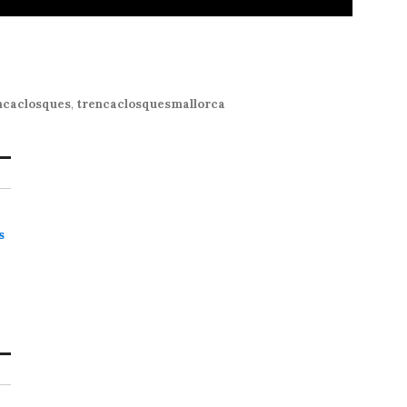
ncaclosques
,
trencaclosquesmallorca
s