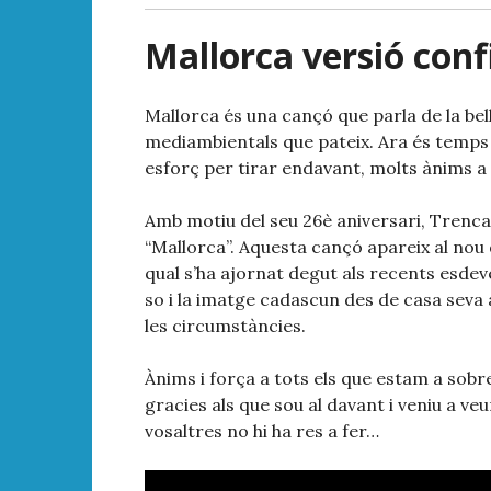
Mallorca versió con
Mallorca és una cançó que parla de la belle
mediambientals que pateix. Ara és temps d
esforç per tirar endavant, molts ànims a
Amb motiu del seu 26è aniversari, Trenca
“Mallorca”. Aquesta cançó apareix al nou 
qual s’ha ajornat degut als recents esde
so i la imatge cadascun des de casa sev
les circumstàncies.
Ànims i força a tots els que estam a sobre
gracies als que sou al davant i veniu a veu
vosaltres no hi ha res a fer…