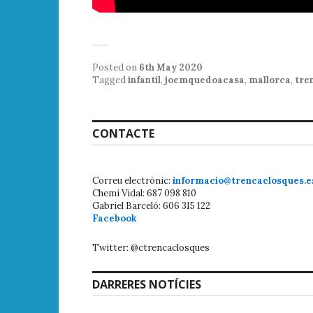
Posted on
6th May 2020
Tagged
infantil
,
joemquedoacasa
,
mallorca
,
tre
CONTACTE
Correu electrònic:
informacio@trencaclosques.e
Chemi Vidal: 687 098 810
Gabriel Barceló: 606 315 122
Facebook
Twitter: @ctrencaclosques
DARRERES NOTÍCIES