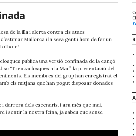
finada
C
C
F
sa de la illa i alerta contra els atacs
’estimar Mallorca i la seva gent i hem de fer un
R
 tothom!
closques publica una versió confinada de la cançó
disc “Trencaclosques a la Mar”, la presentació del
veniments. Els membres del grup han enregistrat el
a amb els mitjans que han pogut disposar donades
A
 i darrera dels escenaris, i ara més que mai,
re i sentir la nostra feina, ja sabeu que sense