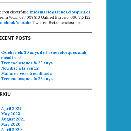
orreu electrònic:
informacio@trencaclosques.es
hemi Vidal: 687 098 810 Gabriel Barceló: 606 315 122
acebook
Youtube
Twitter: @ctrencaclosques
ECENT POSTS
Celebra els 30 anys de Trencaclosques amb
nosaltres!
Trencaclosques fa 29 anys
Nou disc a la venda!
Mallorca versió confinada
Trencaclosques fa 26 anys
RXIU
April 2024
May 2023
August 2021
May 2020
April 2020