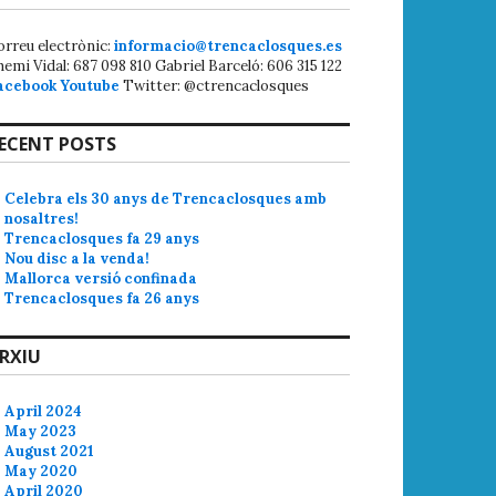
orreu electrònic:
informacio@trencaclosques.es
hemi Vidal: 687 098 810 Gabriel Barceló: 606 315 122
acebook
Youtube
Twitter: @ctrencaclosques
ECENT POSTS
Celebra els 30 anys de Trencaclosques amb
nosaltres!
Trencaclosques fa 29 anys
Nou disc a la venda!
Mallorca versió confinada
Trencaclosques fa 26 anys
RXIU
April 2024
May 2023
August 2021
May 2020
April 2020