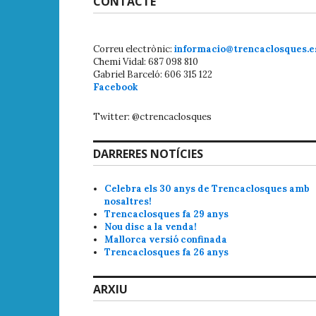
CONTACTE
Correu electrònic:
informacio@trencaclosques.e
Chemi Vidal: 687 098 810
Gabriel Barceló: 606 315 122
Facebook
Twitter: @ctrencaclosques
DARRERES NOTÍCIES
Celebra els 30 anys de Trencaclosques amb
nosaltres!
Trencaclosques fa 29 anys
Nou disc a la venda!
Mallorca versió confinada
Trencaclosques fa 26 anys
ARXIU