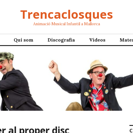
Trencaclosques
Animació Musical Infantil a Mallorca
Qui som
Discografia
Videos
Mater
r al proper disc
C