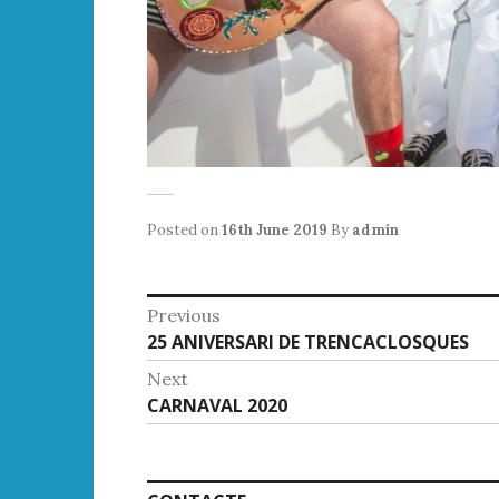
Posted on
16th June 2019
By
admin
Post
Previous
Previous
25 ANIVERSARI DE TRENCACLOSQUES
navigation
post:
Next
Next
CARNAVAL 2020
post: