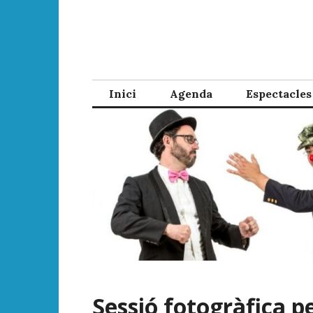
Skip
to
content
Inici
Agenda
Espectacles
Sessió fotogràfica pe