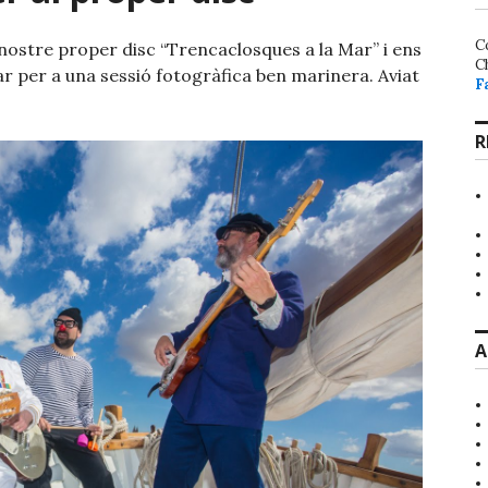
C
ostre proper disc “Trencaclosques a la Mar” i ens
C
ar per a una sessió fotogràfica ben marinera. Aviat
F
R
A